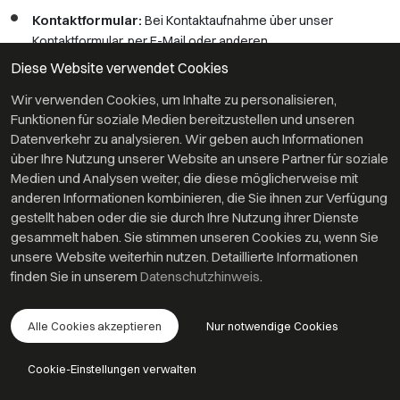
Kontaktformular:
Bei Kontaktaufnahme über unser
Kontaktformular, per E-Mail oder anderen
Kommunikationswegen, verarbeiten wir die uns übermittelten
Diese Website verwendet Cookies
personenbezogenen Daten zur Beantwortung und
Bearbeitung des jeweiligen Anliegens. Dies umfasst in der
Wir verwenden Cookies, um Inhalte zu personalisieren,
Regel Angaben wie Name, Kontaktinformationen und
Funktionen für soziale Medien bereitzustellen und unseren
gegebenenfalls weitere Informationen, die uns mitgeteilt
Datenverkehr zu analysieren. Wir geben auch Informationen
werden und zur angemessenen Bearbeitung erforderlich
über Ihre Nutzung unserer Website an unsere Partner für soziale
sind. Wir nutzen diese Daten ausschließlich für den
Medien und Analysen weiter, die diese möglicherweise mit
angegebenen Zweck der Kontaktaufnahme und
anderen Informationen kombinieren, die Sie ihnen zur Verfügung
Rechtsgrundlagen:
Vertragserfüllung und
Kommunikation;
gestellt haben oder die sie durch Ihre Nutzung ihrer Dienste
vorvertragliche Anfragen (Art. 6 Abs. 1 S. 1 lit. b) DSGVO),
gesammelt haben. Sie stimmen unseren Cookies zu, wenn Sie
Berechtigte Interessen (Art. 6 Abs. 1 S. 1 lit. f) DSGVO).
unsere Website weiterhin nutzen. Detaillierte Informationen
finden Sie in unserem
Datenschutzhinweis
.
Webanalyse, Monitoring und
Optimierung
Alle Cookies akzeptieren
Nur notwendige Cookies
Die Webanalyse (auch als „Reichweitenmessung" bezeichnet)
dient der Auswertung der Besucherströme unseres
Cookie-Einstellungen verwalten
Onlineangebots und kann Verhalten, Interessen oder